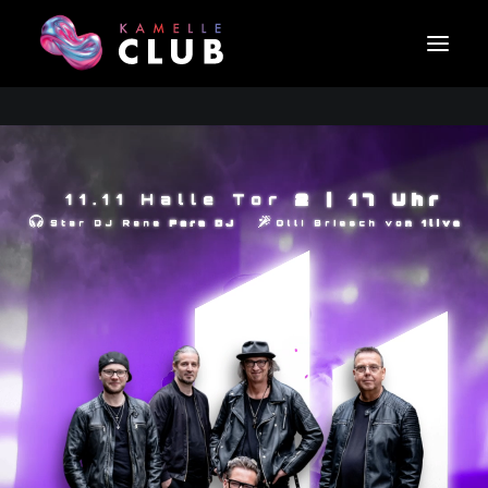
13/02 KAMELLECLUB – VOL 4
15/02 SCHULL- UN VEEDELSZÖCH
16/02 ROSENMONTAGSZUG
TICKETS KAUFEN